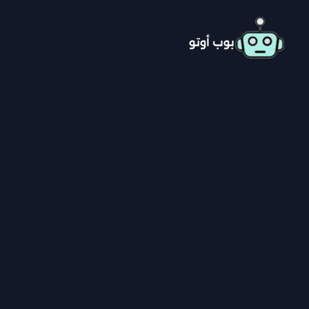
خطي
لى
لمحتوى