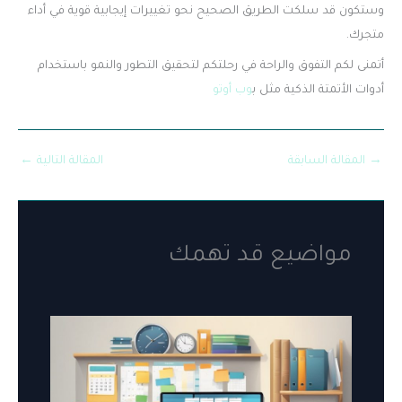
وستكون قد سلكت الطريق الصحيح نحو تغييرات إيجابية قوية في أداء
متجرك.
أتمنى لكم التفوق والراحة في رحلتكم لتحقيق التطور والنمو باستخدام
أدوات الأتمتة الذكية مثل ب
وب أوتو
→
المقالة السابقة
المقالة التالية
←
مواضيع قد تهمك