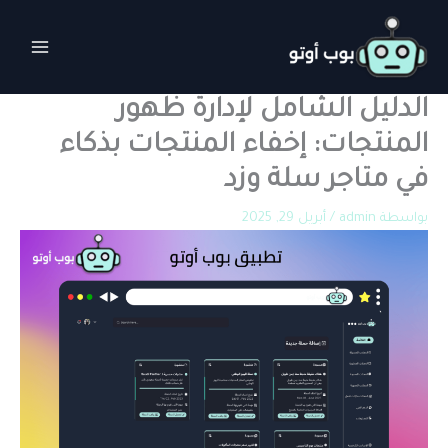
خطي
لى
لمحتوى
الدليل الشامل لإدارة ظهور
المنتجات: إخفاء المنتجات بذكاء
في متاجر سلة وزد
بواسطة
admin
/
أبريل 29, 2025