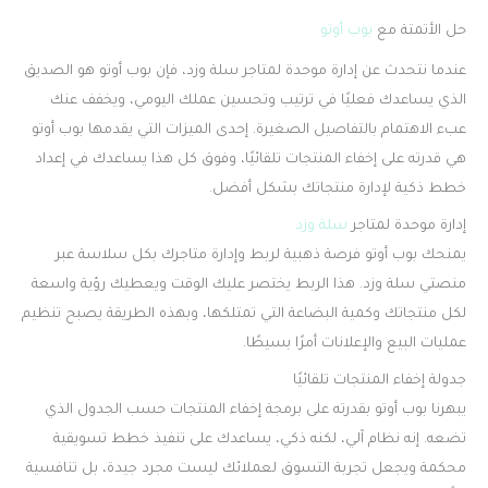
حل الأتمتة مع
بوب أوتو
عندما نتحدث عن إدارة موحدة لمتاجر سلة وزد، فإن بوب أوتو هو الصديق
الذي يساعدك فعليًا في ترتيب وتحسين عملك اليومي، ويخفف عنك
عبء الاهتمام بالتفاصيل الصغيرة. إحدى الميزات التي يقدمها بوب أوتو
هي قدرته على إخفاء المنتجات تلقائيًا، وفوق كل هذا يساعدك في إعداد
خطط ذكية لإدارة منتجاتك بشكل أفضل.
إدارة موحدة لمتاجر
سلة
وزد
يمنحك بوب أوتو فرصة ذهبية لربط وإدارة متاجرك بكل سلاسة عبر
منصتي سلة وزد. هذا الربط يختصر عليك الوقت ويعطيك رؤية واسعة
لكل منتجاتك وكمية البضاعة التي تمتلكها، وبهذه الطريقة يصبح تنظيم
عمليات البيع والإعلانات أمرًا بسيطًا.
جدولة إخفاء المنتجات تلقائيًا
يبهرنا بوب أوتو بقدرته على برمجة إخفاء المنتجات حسب الجدول الذي
تضعه. إنه نظام آلي، لكنه ذكي، يساعدك على تنفيذ خطط تسويقية
محكمة ويجعل تجربة التسوق لعملائك ليست مجرد جيدة، بل تنافسية