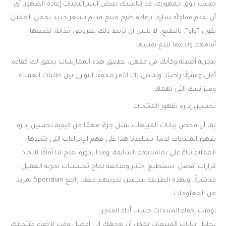
حسب ذوق جمهورك، قد تناسبك بعض استراتيجيات إعادة الظهور. أي
أن تقدم مفاجأة سارة، بإعادة طرح منتج قديم بسعر جديد يجعل العميل
يقول “واو”. بالطبع، لا تنسَ أن تربط ذلك بعروض جذابة، تضعها
أمامهم وتدعها تبيع نفسها.
بتجربة أصيلة وكأنك في مقهى، تطبيق هذه الممارسات يحقق لك كفاءة
أعلى وعميلًا راضيًا، وينتهي بك الأمر محققًا التوازن بين طلبات العملاء
وميزانيتك التي تهمك.
تحسين إدارة ظهور المنتجات
بما أن فحص بيانات المبيعات يمثل جزءًا مهمًا من كيفية تحسين إدارة
ظهور المنتجات لدينا. يساعدنا هذا على فهم الإجراءات التي يتخذها
العملاء بناءً على تعاملاتهم السابقة، وهذا بدوره يفتح لنا آفاقًا لاتخاذ
قرارات أفضل. نستطيع اختبار ومتابعة نجاح تحسينات تجربة العميل
مباشرةً، وبهذه الطريقة تتحسن تجربتهم معنا. راجع Speridian لمزيد
من المعلومات.
توقيت إخفاء المنتجات حسب أداء المتجر
تحليل بيانات المبيعات يمكن أن يوجهك إلى أفضل وقت لإخفاء منتجاتك