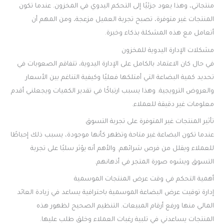
منتجاتي، وهذا يعود جزئيًا إلى التحكم اليدوي في المخزون. عندما تكون
المنتجات غير متوفرة، تصبح تجربة العميل مزعجة، ومن المهم أن
أتعامل مع هذه المشكلة بذكاء وخبرة.
مشكلات الإدارة اليدوية للمخزون
في حال كان الاعتماد بالكامل على الإدارة اليدوية، تتفاقم الصعوبات في
تحديد كمية البضاعة التي أمتلكها فعليًا وكيفية التناغم بين الأسعار
والعروض الترويجية. وهذا يسبب ارتباكًا في تقدير الكميات ويجعلني أقدم
معلومات غير دقيقة للعملاء.
تأثير المنتجات غير المتوفرة على تجربة التسوق
عندما تكون البضاعة غير متاحة وتظهر كأنها موجودة، يسبب ذلك إحباطًا
للعملاء ويقلل من فرص شرائهم. والأهم أنه يؤثر سلبًا على تجربة
التسوق ويشوه صورة المتجر في أذهانهم.
أهمية التحكم في وقت عرض المنتجات الموسمية
إدارة توقيت عرض البضاعة الموسمية باحترافية يساعد في زيادة العائد
المالي منها ورفع أرقام المبيعات. التنظيم الصحيح لظهور هذه
المنتجات يساعدني في تلبية رغبات العملاء وخلق طلب عليها.