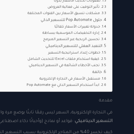
صعوبات تحديث الأسعار يدويًا
تأثير التوقيت على فعالية العروض
مشكلات تنسيق الأسعار بين القنوات المختلفة
حلول Pop Automate للتسعير الذكي
جدولة تغييرات الأسعار تلقائيًا
إدارة التخفيضات الموسمية ببساطة
تحسين الربحية عبر التسعير المبرمج
التنفيذ العملي للتسعير الديناميكي
خطوات إعداد استراتيجية التسعير
كيفية استخدام ملفات Excel للتحديث الشامل
تجنب الأخطاء الشائعة في التسعير الديناميكي
خاتمة
مستقبل الأسعار في التجارة الإلكترونية
ابدأ استخدام التسعير الذكي مع Pop Automate
مقدمة
في التجارة الإلكترونية، السعر ليس رقمًا ثابتًا يوضع مرة 
التسعير الديناميكي
: قواعد أو نماذج (وأحيانًا ذكاء اصطنا
كيف تخسر 40% من المتاجر الإلكترونية بسبب التسعير التقليدي؟