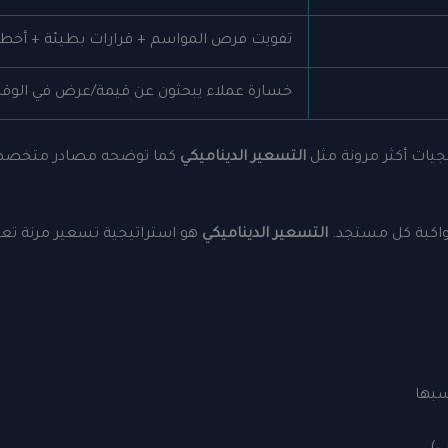
تفويت فرص المواسم + قرارات بطيئة + أخطا
خسارة عملاء يبحثون عن قيمة/عرض في الوق
يجيات أكثر مرونة مثل
التسعير الديناميكي
كما توضحه مصادر متخصصة مثل echnology
مواكبة كل مستجد.
التسعير الديناميكي
هو استراتيجية تسعير مرنة تع
سبها