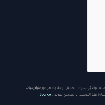
لموسم، وتغيّر سلوك العميل. وهنا يظهر دور
خوارزميات
خسارة ثقة العملاء أو تضييع الفرص.
Source