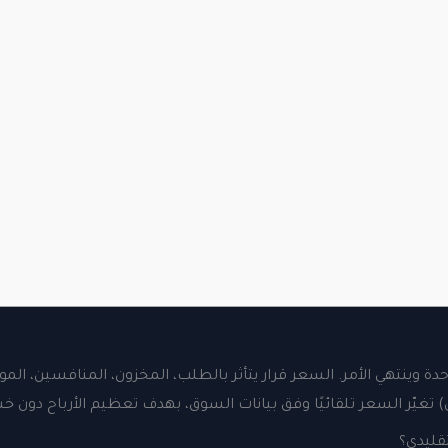
واحدة وينتهي الأمر. السعر قرار يتأثر بالطلب، المخزون، المنافسين، ا
عي) تغيّر السعر تلقائيًا وفق بيانات السوق، بهدف تعظيم الأرباح دون 