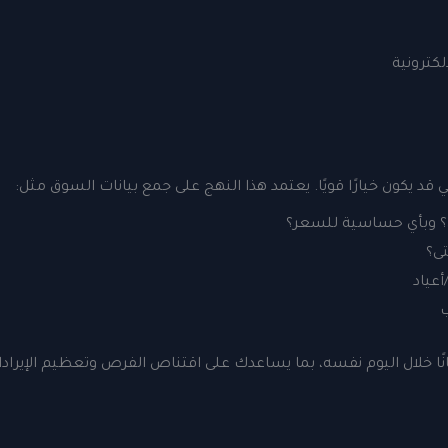
لكترونية
 قد يكون خيارًا قويًا. يعتمد هذا النهج على جمع بيانات السوق مثل:
ى؟ وبأي حساسية للسعر؟
ى؟
عياد
ب
انًا خلال اليوم نفسه، بما يساعدك على اقتناص الفرص وتعظيم الإيرا