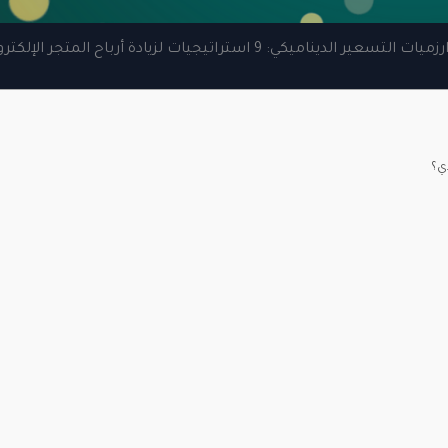
ات التسعير الديناميكي: 9 استراتيجيات لزيادة أرباح المتجر الإلكتروني