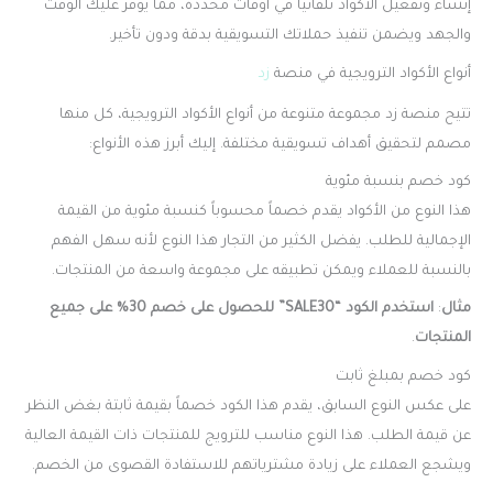
إنشاء وتفعيل الأكواد تلقائياً في أوقات محددة، مما يوفر عليك الوقت
والجهد ويضمن تنفيذ حملاتك التسويقية بدقة ودون تأخير.
أنواع الأكواد الترويجية في منصة
زد
تتيح منصة زد مجموعة متنوعة من أنواع الأكواد الترويجية، كل منها
مصمم لتحقيق أهداف تسويقية مختلفة. إليك أبرز هذه الأنواع:
كود خصم بنسبة مئوية
هذا النوع من الأكواد يقدم خصماً محسوباً كنسبة مئوية من القيمة
الإجمالية للطلب. يفضل الكثير من التجار هذا النوع لأنه سهل الفهم
بالنسبة للعملاء ويمكن تطبيقه على مجموعة واسعة من المنتجات.
مثال
:
استخدم الكود “SALE30” للحصول على خصم 30% على جميع
المنتجات
.
كود خصم بمبلغ ثابت
على عكس النوع السابق، يقدم هذا الكود خصماً بقيمة ثابتة بغض النظر
عن قيمة الطلب. هذا النوع مناسب للترويج للمنتجات ذات القيمة العالية
ويشجع العملاء على زيادة مشترياتهم للاستفادة القصوى من الخصم.