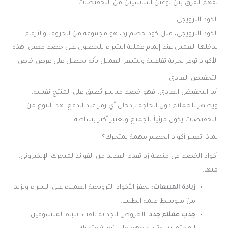
نفهم الفرق بين نوعين أساسيين من التخفيضات:
الكود الترويجي
الكود الترويجي، مثل كود خصم زد، هو مجموعة من الحروف والأرقام
يدخلها العميل عند إتمام عملية الشراء للحصول على خصم معين. هذه
الأكواد توفر تجربة تفاعلية وتشعر العميل بأنه يحصل على عرض خاص.
التخفيض العادي
أما التخفيض العادي، فهو خصم مباشر يُطبق على المنتج نفسه،
ويظهر للعملاء دون الحاجة لإدخال أي رمز عند الدفع. هذا النوع من
التخفيضات يكون مرئياً للجميع ويعتبر أكثر بساطة.
لماذا تعتبر أكواد الخصم مهمة لمتجرك؟
أكواد الخصم في منصة زد تقدم العديد من الفوائد لمتجرك الإلكتروني،
منها:
زيادة المبيعات
: تحفز الأكواد الترويجية العملاء على الشراء وتزيد
من متوسط قيمة الطلب.
جذب عملاء جدد
: العروض الجذابة تلفت انتباه المتسوقين