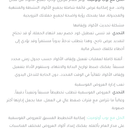
الحل مع بوب أوتوميت
: يوفر نظام مركزي لإدارة جميع الأكواد من مكان
واحد، مع إمكانية عرض قائمة شاملة بجميع الأكواد النشطة والمنتهية
والمجدولة، مما يمنحك رؤية واضحة لجميع حملاتك الترويجية.
مشكلة تحديث الأكواد وإيقافها
التحدي
: قد تنسى تعطيل كود خصم بعد انتهاء الحملة، أو قد تحتاج
لتمديد عرض ناجح، وهذا يتطلب تدخلاً يدوياً مستمراً وقد يؤدي إلى
أخطاء تكلفك خسائر مالية.
: أتمتة كاملة لعمليات تفعيل وإيقاف الأكواد حسب جدول زمني محدد
مسبقاً. يمكنك ضبط تواريخ البداية والانتهاء، وستقوم الأداة بتفعيل
وإيقاف الأكواد تلقائياً في الوقت المحدد، دون الحاجة للتدخل اليدوي.
تعب إدارة العروض الموسمية
التحدي
: العروض الموسمية تتطلب تخطيطاً مسبقاً وتنفيذاً دقيقاً،
وغالباً ما تتزامن مع فترات ضغط عالٍ في العمل، مما يجعل إدارتها أكثر
صعوبة.
الحل مع بوب أوتوميت
: إمكانية التخطيط المسبق للعروض الموسمية
على مدار العام بأكمله. يمكنك إعداد أكواد العروض لمختلف المناسبات