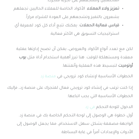
المحتملين وتشجعهم على تجربة متجرك.
تعزيز ولاء العملاء
: الأكواد الخاصة للعملاء الحاليين تجعلهم
يشعرون بالتميز وتشجعهم على العودة للشراء مراراً.
قياس فعالية الحملات
: يمكنك تتبع أداء كل كود لمعرفة أي
استراتيجيات التسويق هي الأكثر فعالية.
لكن مع تعدد أنواع الأكواد والعروض، يمكن أن تصبح إدارتها عملية
معقدة ومستهلكة للوقت. هنا تبرز أهمية استخدام أداة مثل
بوب
أوتوميت
لتبسيط هذه العملية وأتمتتها.
الخطوات الأساسية لإنشاء كود ترويجي في
منصة زد
إذا كنت ترغب في إنشاء كود ترويجي فعال لمتجرك على منصة زد، فإليك
الخطوات الأساسية التي يجب اتباعها:
الدخول للوحة التحكم
في زد
أول خطوة هي الوصول إلى لوحة التحكم الخاصة بك في منصة زد.
الواجهة مصممة بشكل سهل الاستخدام، مما يجعل الوصول إلى
الأدوات والإعدادات أمراً في غاية البساطة.