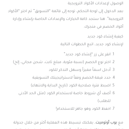
الوصول لإعدادات الأكواد الترويجية
بعد الدخول إلى لوحة التحكم، توجه إلى قائمة “التسويق” ثم اختر “الأكواد
الترويجية”. هنا ستجد كافة الخيارات والإعدادات الخاصة بإنشاء وإدارة
أكواد الخصم في متجرك.
كيفية إنشاء كود جديد
لإنشاء كود جديد، اتبع الخطوات التالية:
انقر على زر “إنشاء كود جديد”
اختر نوع الخصم (نسبة مئوية، مبلغ ثابت، شحن مجاني، إلخ)
أدخل اسماً مميزاً وسهل التذكر للكود
حدد قيمة الخصم وفقاً لاستراتيجيتك التسويقية
اضبط فترة صلاحية الكود (تاريخ البداية والانتهاء)
أضف أي شروط خاصة لاستخدام الكود (مثل الحد الأدنى
للطلب)
احفظ الكود وهو جاهز للاستخدام!
مع
بوب أوتوميت
، يمكنك تبسيط هذه العملية أكثر من خلال جدولة