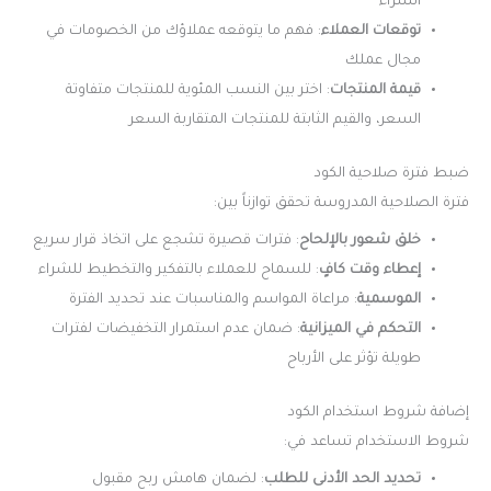
الشراء
توقعات العملاء
: فهم ما يتوقعه عملاؤك من الخصومات في
مجال عملك
قيمة المنتجات
: اختر بين النسب المئوية للمنتجات متفاوتة
السعر، والقيم الثابتة للمنتجات المتقاربة السعر
ضبط فترة صلاحية الكود
فترة الصلاحية المدروسة تحقق توازناً بين:
خلق شعور بالإلحاح
: فترات قصيرة تشجع على اتخاذ قرار سريع
إعطاء وقت كافٍ
: للسماح للعملاء بالتفكير والتخطيط للشراء
الموسمية
: مراعاة المواسم والمناسبات عند تحديد الفترة
التحكم في الميزانية
: ضمان عدم استمرار التخفيضات لفترات
طويلة تؤثر على الأرباح
إضافة شروط استخدام الكود
شروط الاستخدام تساعد في:
تحديد الحد الأدنى للطلب
: لضمان هامش ربح مقبول