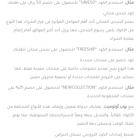
مثال
: استخدم الكود “SAVE50” للحصول على خصم 50 ريال على طلبك.
كود شحن مجاني
يعتبر الشحن المجاني أحد أهم العوامل المؤثرة في قرار الشراء. هذا النوع
من الأكواد يلغي رسوم الشحن، مما يزيل أحد أكبر العوائق أمام إتمام
عملية الشراء.
مثال
: استخدم الكود “FREESHIP” للحصول على شحن مجاني لطلبك.
كود خصم على منتجات محددة
هذا النوع يتيح تقديم خصومات خاصة على منتجات معينة فقط، مما
يساعد على الترويج لمنتجات جديدة أو تصفية مخزون معين.
مثال
: استخدم الكود “NEWCOLLECTION” للحصول على خصم 25% على
منتجات المجموعة الجديدة.
مع
بوب أوتوميت
، يمكنك جدولة تفعيل وإيقاف هذه الأنواع المختلفة من
الأكواد تلقائياً، والتبديل بينها وفقاً لاستراتيجيتك التسويقية، مما يوفر
عليك الوقت ويضمن دقة التنفيذ.
ضبط إعدادات الكود الترويجي بشكل احترافي